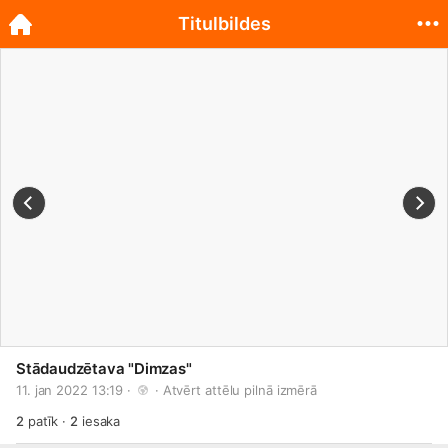
Titulbildes
Stādaudzētava "Dimzas"
11. jan 2022 13:19 · 
 · 
Atvērt attēlu pilnā izmērā
2
patīk
·
2
iesaka