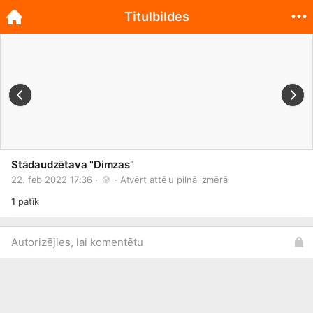
Titulbildes
Stādaudzētava "Dimzas"
22. feb 2022 17:36 · 
 · 
Atvērt attēlu pilnā izmērā
1
patīk
Autorizējies, lai komentētu