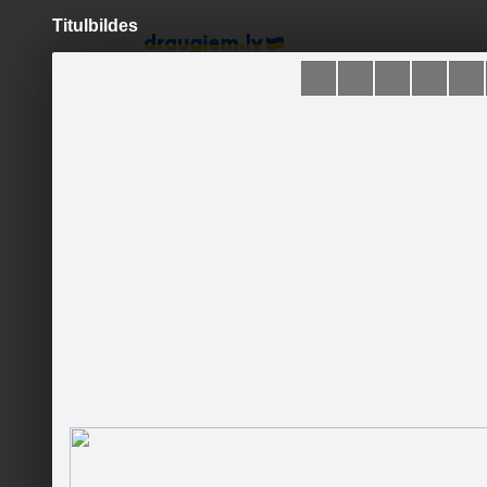
Titulbildes
Pāriet
uz
saturu
Šodien
Ziņas
Galerijas
S
Stādaudzētava "Dimzas"
Sekot
Sākums
Galerija
Fani
Jaunumi
Partneri
Darbinieki
Runā