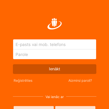
E-pasts vai mob. telefons
Parole
Ienākt
Reģistrēties
Aizmirsi paroli?
Vai ienāc ar