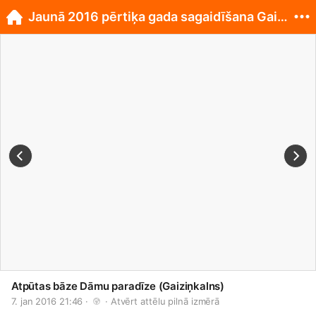
Jaunā 2016 pērtiķa gada sagaidīšana Gaiziņkalnā
Atpūtas bāze Dāmu paradīze (Gaiziņkalns)
7. jan 2016 21:46 · 
 · 
Atvērt attēlu pilnā izmērā