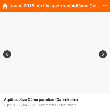
Jaunā 2016 pērtiķa gada sagaidīšana Gaiziņkalnā
Atpūtas bāze Dāmu paradīze (Gaiziņkalns)
7. jan 2016 21:46 · 
 · 
Atvērt attēlu pilnā izmērā