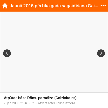
Jaunā 2016 pērtiķa gada sagaidīšana Gaiziņkalnā
Atpūtas bāze Dāmu paradīze (Gaiziņkalns)
7. jan 2016 21:46 · 
 · 
Atvērt attēlu pilnā izmērā