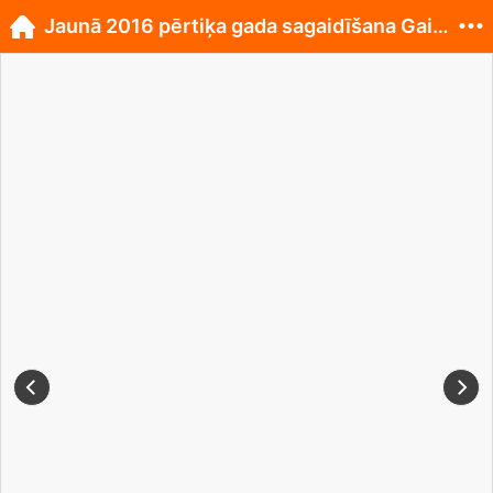
Jaunā 2016 pērtiķa gada sagaidīšana Gaiziņkalnā