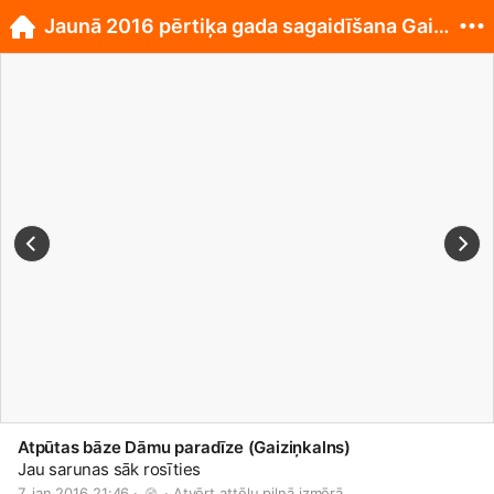
Jaunā 2016 pērtiķa gada sagaidīšana Gaiziņkalnā
Atpūtas bāze Dāmu paradīze (Gaiziņkalns)
Jau sarunas sāk rosīties
7. jan 2016 21:46 · 
 · 
Atvērt attēlu pilnā izmērā