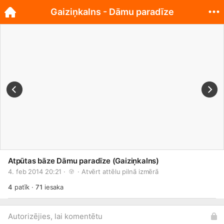
Gaiziņkalns - Dāmu paradīze
Atpūtas bāze Dāmu paradīze (Gaiziņkalns)
4. feb 2014 20:21 · 
 · 
Atvērt attēlu pilnā izmērā
4
patīk
·
71
iesaka
Autorizējies, lai komentētu