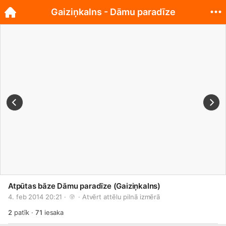
Gaiziņkalns - Dāmu paradīze
Atpūtas bāze Dāmu paradīze (Gaiziņkalns)
4. feb 2014 20:21 · 
 · 
Atvērt attēlu pilnā izmērā
2
patīk
·
71
iesaka