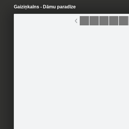
Gaiziņkalns - Dāmu paradīze
Pāriet
uz
saturu
Šodien
Ziņas
Galerijas
S
Atpūtas bāze Dāmu paradīze
(Gaiziņkalns)