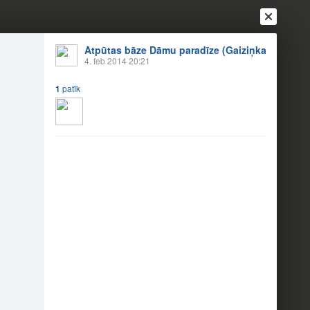
Atpūtas bāze Dāmu paradīze (Gaiziņkalns)
4. feb 2014 20:21
1
patīk
Ienākt
Reģistrēties
Vai ienāc ar
a
Draugi
Raksti
Vēstules
aradīze