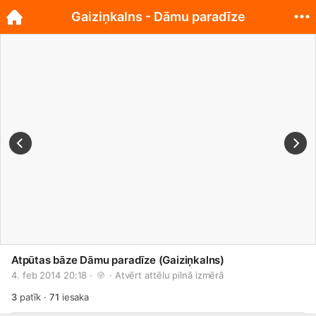
Gaiziņkalns - Dāmu paradīze
Atpūtas bāze Dāmu paradīze (Gaiziņkalns)
4. feb 2014 20:18 · 
 · 
Atvērt attēlu pilnā izmērā
3
patīk
·
71
iesaka