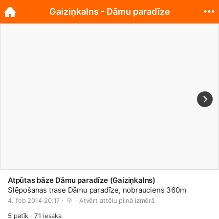
Gaiziņkalns - Dāmu paradīze
Atpūtas bāze Dāmu paradīze (Gaiziņkalns)
Slēpošanas trase Dāmu paradīze, nobrauciens 360m
4. feb 2014 20:17 · 
 · 
Atvērt attēlu pilnā izmērā
5
patīk
·
71
iesaka