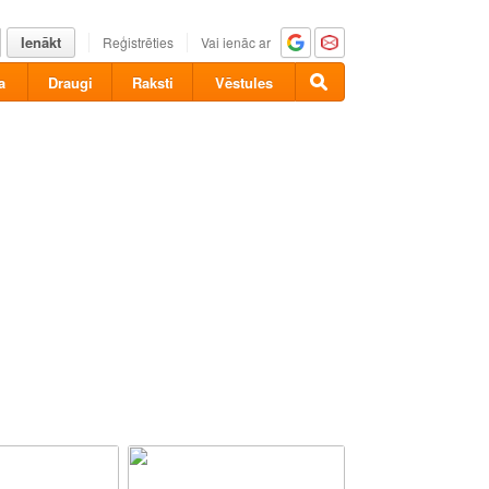
Ienākt
Reģistrēties
Vai ienāc ar
a
Draugi
Raksti
Vēstules