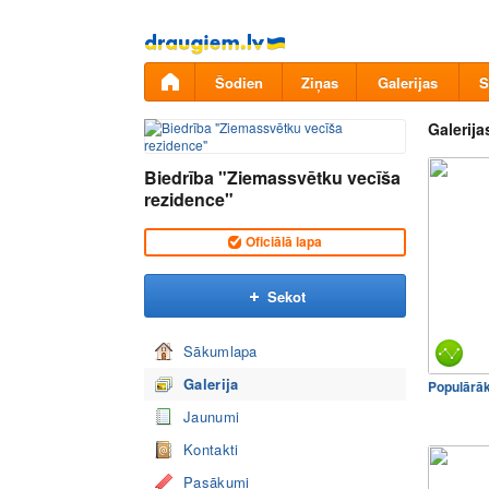
Pāriet
uz
saturu
Šodien
Ziņas
Galerijas
S
Galerija
Biedrība "Ziemassvētku vecīša
rezidence"
Oficiālā lapa
Sekot
Sākumlapa
Galerija
Populārā
Jaunumi
Kontakti
Pasākumi