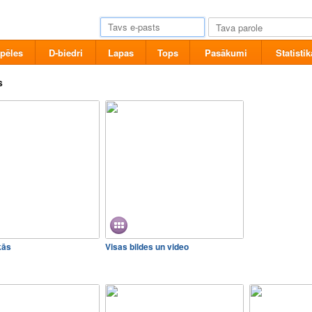
pēles
D-biedri
Lapas
Tops
Pasākumi
Statistik
s
kās
Visas bildes un video