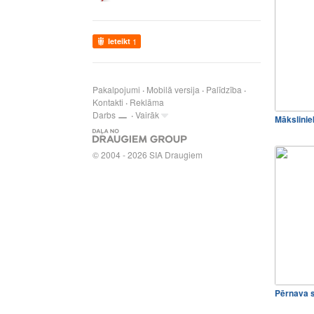
Ieteikt
1
Pakalpojumi
Mobilā versija
Palīdzība
Kontakti
Reklāma
Darbs
Vairāk
Mākslinie
© 2004 - 2026 SIA Draugiem
Pērnava s