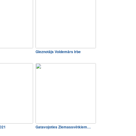
Gleznotājs Voldemārs Irbe
2021
Gatavojoties Ziemassvētkiem…