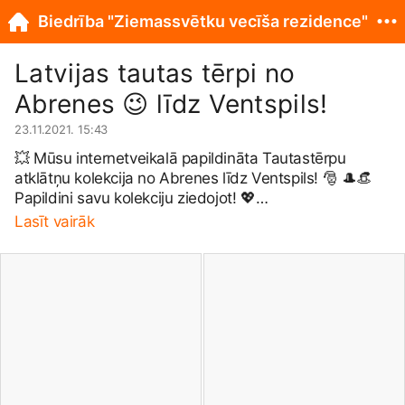
Biedrība "Ziemassvētku vecīša rezidence"
Latvijas tautas tērpi no
Abrenes 😉 līdz Ventspils!
23.11.2021. 15:43
💥 Mūsu internetveikalā papildināta Tautastērpu
atklātņu kolekcija no Abrenes līdz Ventspils! 🎅 🎩👒
Papildini savu kolekciju ziedojot! 💖
https://shop.zvr.lv/veikals/categ...
Lasīt vairāk