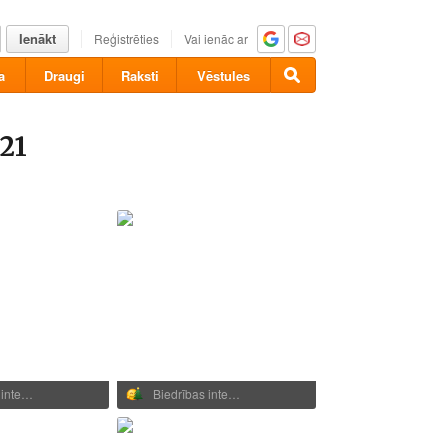
Ienākt
Reģistrēties
Vai ienāc ar
a
Draugi
Raksti
Vēstules
021
 inte…
Biedrības inte…