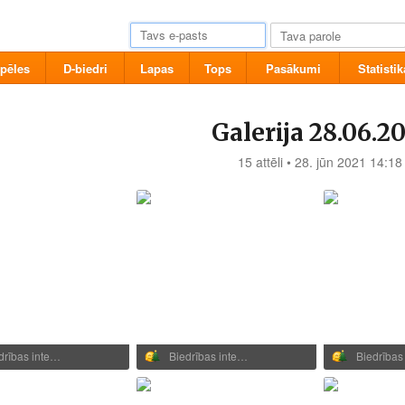
pēles
D-biedri
Lapas
Tops
Pasākumi
Statistik
Galerija 28.06.2
15 attēli • 28. jūn 2021 14:18
drības inte…
Biedrības inte…
Biedrības