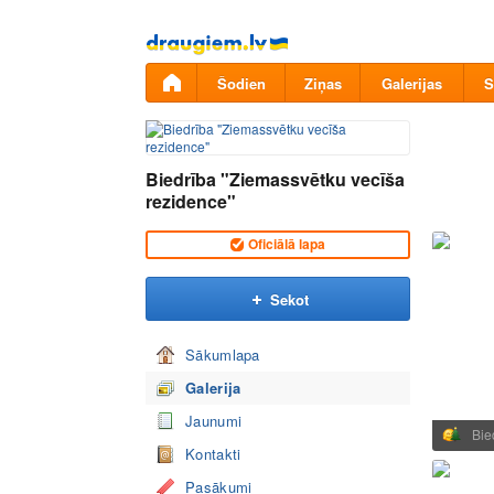
Pāriet
uz
saturu
Šodien
Ziņas
Galerijas
S
Biedrība "Ziemassvētku vecīša
rezidence"
Oficiālā lapa
Sekot
Sākumlapa
Galerija
Jaunumi
Bie
Kontakti
Pasākumi