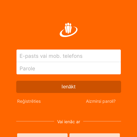
E-pasts vai mob. telefons
Parole
Ienākt
Reģistrēties
Aizmirsi paroli?
Vai ienāc ar