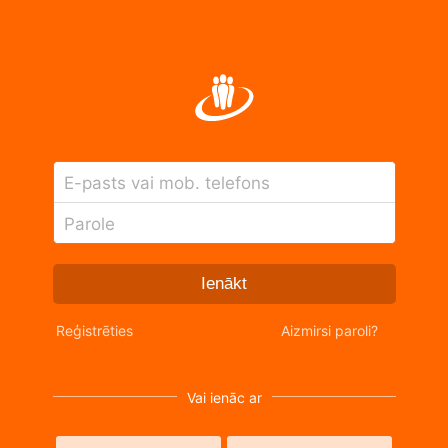
E-pasts vai mob. telefons
Parole
Ienākt
Reģistrēties
Aizmirsi paroli?
Vai ienāc ar