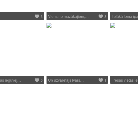
Viens no mazākajiem,…
lielākā loma ī
3
3
tas ieguvēj…
Un uzvarētājs Ivars…
Trešās vietas 
5
1