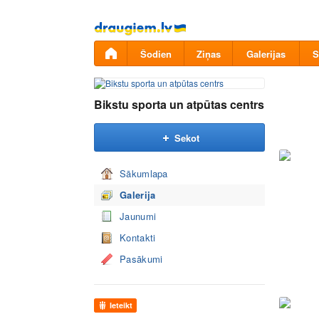
Pāriet
uz
saturu
Šodien
Ziņas
Galerijas
S
Bikstu sporta un atpūtas centrs
Sekot
Sākumlapa
Galerija
Jaunumi
Kontakti
Pasākumi
Ieteikt