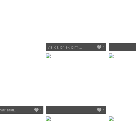
Visi dalībnieki pirm…
1
, var sākti…
1
1