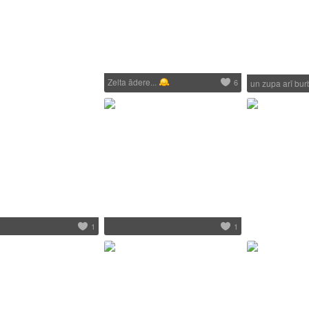
Zelta ādere...
6
un zupa arī bur
1
1