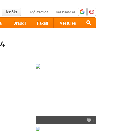
Ienākt
Reģistrēties
Vai ienāc ar
a
Draugi
Raksti
Vēstules
14
1