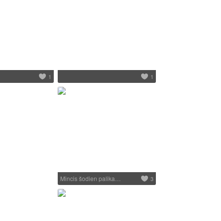
1
1
Mincis šodien palika…
3