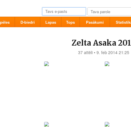
pēles
D-biedri
Lapas
Tops
Pasākumi
Statistik
Zelta Asaka 20
37 attēli • 9. feb 2014 21:25