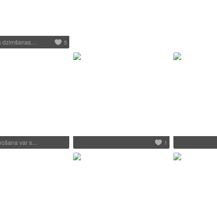
s dzimšanas…
5
vošana var s…
1