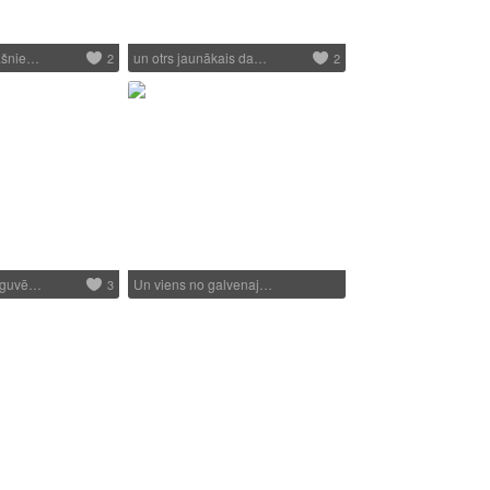
pašnie…
un otrs jaunākais da…
2
2
ieguvē…
Un viens no galvenaj…
3