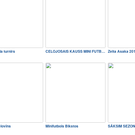
la turnirs
CELOJOSAIS KAUSS MINI FUTBOLA.
Zelta Asaka 20
elovīns
Minifutbols Bikstos