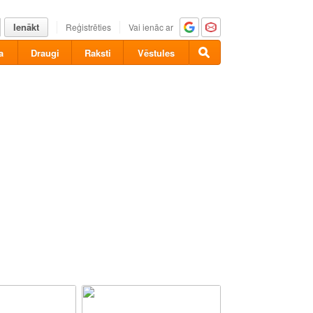
Ienākt
Reģistrēties
Vai ienāc ar
a
Draugi
Raksti
Vēstules