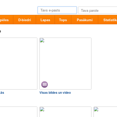
pēles
D-biedri
Lapas
Tops
Pasākumi
Statistik
s
kās
Visas bildes un video