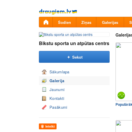
Pāriet
uz
saturu
Šodien
Ziņas
Galerijas
S
Galerija
Bikstu sporta un atpūtas centrs
Sekot
Sākumlapa
Galerija
Jaunumi
Kontakti
Populārā
Pasākumi
Ieteikt