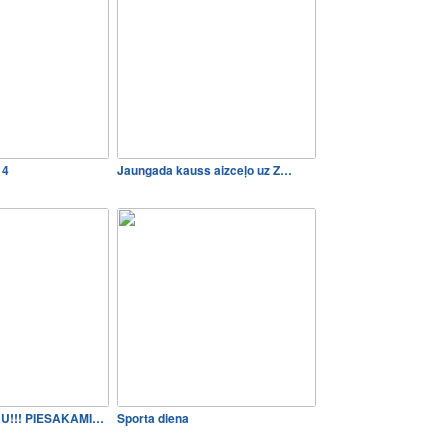
14
Jaungada kauss aizceļo uz Z…
SĀKSIM SEZONU!!! PIESAKAMIE…
Sporta diena