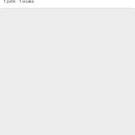
1
patīk
·
1
iesaka