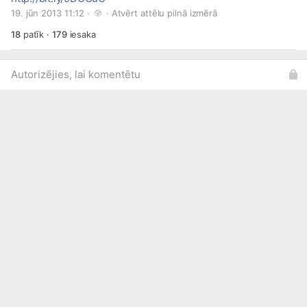
19. jūn 2013 11:12 · 
 · 
Atvērt attēlu pilnā izmērā
18
patīk
·
179
iesaka
Autorizējies, lai komentētu