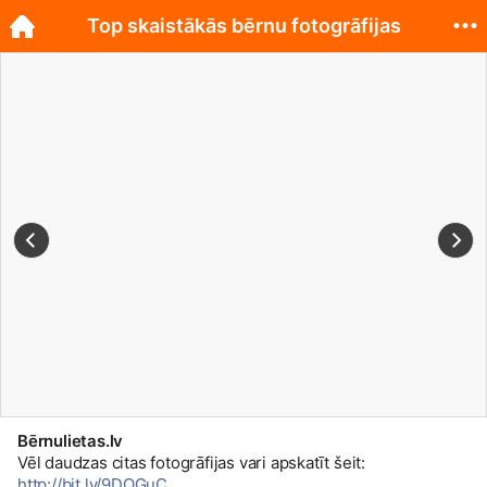
Top skaistākās bērnu fotogrāfijas
Bērnulietas.lv
Vēl daudzas citas fotogrāfijas vari apskatīt šeit:
http://bit.ly/9DOGuC