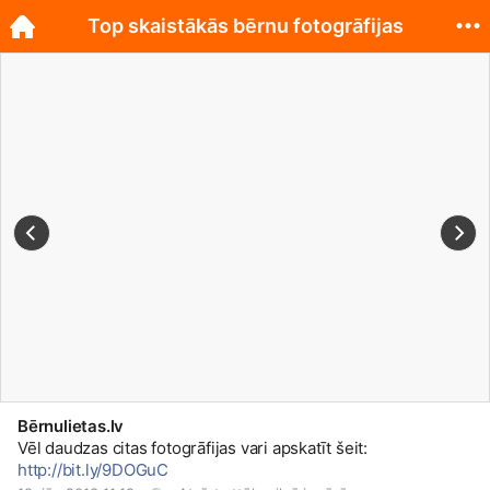
Top skaistākās bērnu fotogrāfijas
Bērnulietas.lv
Vēl daudzas citas fotogrāfijas vari apskatīt šeit:
http://bit.ly/9DOGuC