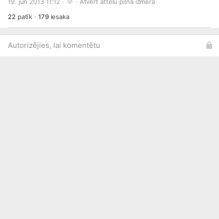
19. jūn 2013 11:12 · 
 · 
Atvērt attēlu pilnā izmērā
22
patīk
·
179
iesaka
Autorizējies, lai komentētu