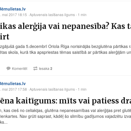
Bērnulietas.lv
. mai 2017 18:15
· Aptuvenais lasīšanas ilgums - 1 min
ikas alerģija vai nepanesība? Kas t
irt
izgājušā gada 5.decembrī Oriola Rīga norisinājās bezglutēna pārtikas r
iētas skola, kurā tika apspriestas tēmas saistībā ar pārtikas alerģijām 
1
Komentēt
Iesaka
2
Bērnulietas.lv
. mai 2017 17:58
· Aptuvenais lasīšanas ilgums - 1 min
ēna kaitīgums: mīts vai patiess d
, kas cieš no celiakijas, glutēna nepanesamības vai alerģijas pret glutē
ienkartes. Nav grūti saprast, kādēļ šo slimību gadījumos vajadzētu izvai
ks...