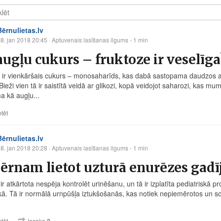
Bērnulietas.lv
8. jan 2018 20:45
· Aptuvenais lasīšanas ilgums - 1 min
augļu cukurs – fruktoze ir veselīga
 ir vienkāršais cukurs – monosaharīds, kas dabā sastopama daudzos
 Bieži vien tā ir saistītā veidā ar glikozi, kopā veidojot saharozi, kas 
a kā augļu...
tēt
Bērnulietas.lv
8. jan 2018 20:28
· Aptuvenais lasīšanas ilgums - 1 min
ērnam lietot uzturā enurēzes gad
r atkārtota nespēja kontrolēt urinēšanu, un tā ir izplatīta pediatriskā p
ikā. Tā ir normālā urnpūšļa iztukšošanās, kas notiek nepiemērotos un s
tēt
Iesaka
2