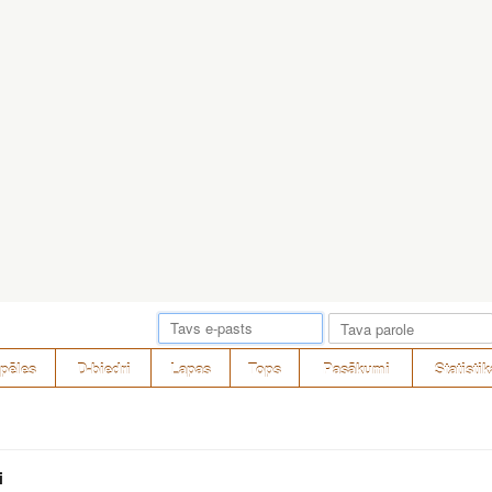
pēles
D-biedri
Lapas
Tops
Pasākumi
Statistik
i