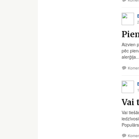
2
Pien
Aizvien 
pēc pien
alerģija..
Komen
1
Vai 
Vai tiešā
iedzīvosi
Populārs.
Komen