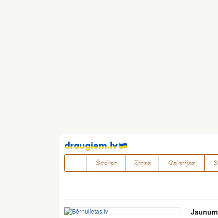
Pāriet
uz
saturu
Šodien
Ziņas
Galerijas
S
Jaunum