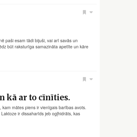
ē paši esam tādi bijuši, vai arī savās un
ēdz būt raksturīga samazināta apetīte un kāre
kā ar to cīnīties.
i, kam mātes piens ir vienīgais barības avots.
 Laktoze ir dissaharīds jeb ogļhidrāts, kas