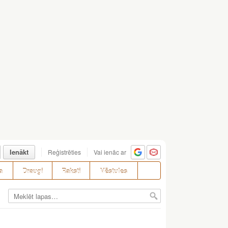
Ienākt
Reģistrēties
Vai ienāc ar
a
Draugi
Raksti
Vēstules