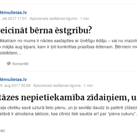
Bērnulietas.lv
. okt 2017 17:01
· Aptuvenais lasīšanas ilgums - 1 min
eicināt bērna ēstgribu?
ikkatram no mums ir nācies sastapties ar izvēlīgu ēdāju – vai nu mazotn
o mājās aug ķipars, kam ir ļoti konkrētas prasības ēdienam. Bērniem m
noteiktiem...
1
Komentēt
Bērnulietas.lv
9. aug 2017 20:06
· Aptuvenais lasīšanas ilgums - 1 min
āzes nepietiekamība zīdaiņiem, un 
aļa cilvēku savā uzturā lieto pienu, un jo sevišķi daudz to patērē zīdaiņ
tāvā ir atrodama laktoze, kas citreiz tiek saukta arī par “piena cukuru”.
tēt