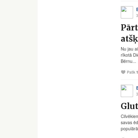
3
Pārt
atšķ
Nu jau a
rīkotā D
Bērnu...
Patīk
3
Glut
Cilvēkiem
savas ēd
populārā