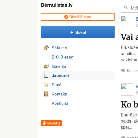
Bērnulietas.lv
Oficiālā lapa
2
Sekot
Vai 
Fruktoze
Sākums
un citur.
BIO Biezeņi
pazīstam
Galerija
Komen
Jaunumi
Runā
2
Kontakti
Ko b
Konkursi
Enurēze i
nakts la
Ieteikt
3
spēj...
Komen