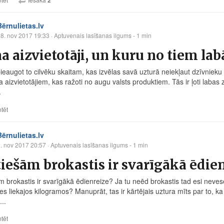
Bērnulietas.lv
8. nov 2017 19:33
· Aptuvenais lasīšanas ilgums - 1 min
a aizvietotāji, un kuru no tiem lab
pieaugot to cilvēku skaitam, kas izvēlas savā uzturā neiekļaut dzīvnieku
a aizvietotājiem, kas ražoti no augu valsts produktiem. Tās ir ļoti laba
.
tēt
Bērnulietas.lv
. nov 2017 20:57
· Aptuvenais lasīšanas ilgums - 1 min
tiešām brokastis ir svarīgākā ēdie
m brokastis ir svarīgākā ēdienreize? Ja tu neēd brokastis tad esi nevese
es liekajos kilogramos? Manuprāt, tas ir kārtējais uztura mīts par to, ka
..
tēt