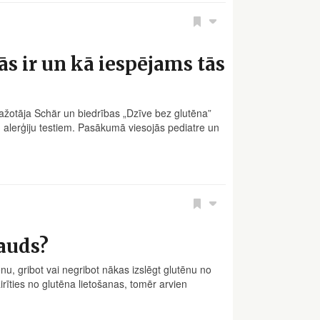
ās ir un kā iespējams tās
ažotāja Schär un biedrības „Dzīve bez glutēna”
un alerģiju testiem. Pasākumā viesojās pediatre un
rauds?
nu, gribot vai negribot nākas izslēgt glutēnu no
rīties no glutēna lietošanas, tomēr arvien