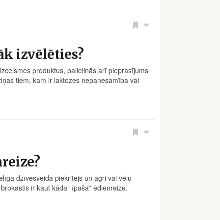
āk izvēlēties?
 izcelsmes produktus, palielinās arī pieprasījums
s ziņas tiem, kam ir laktozes nepanesamība vai
nreize?
līga dzīvesveida piekritējs un agri vai vēlu
 brokastis ir kaut kāda “īpaša” ēdienreize.