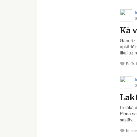
8
Kā v
Gandrīz 
apkārtēj
tikai uz 
Patīk
2
Lakt
Lielākā d
Piena sas
sastāv...
Komen