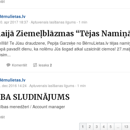
tēt
Bērnulietas.lv
0. apr 2017 18:37
· Aptuvenais lasīšanas ilgums - 1 min
maijā Ziemeļblāzmas “Tējas Namiņ
mīlīši! Te Jūsu draudzene, Pepija Garzeķe no Bē
rnuLietas.lv
tējas namiņ
opā pavadīt dienu, ka nolēmu Jūs šogad atkal uzaicināt ciemos! 27.ma
sim...
1
Komentēt
Iesaka
2
Bērnulietas.lv
. dec 2016 14:24
· Aptuvenais lasīšanas ilgums - 1 min
BA SLUDINĀJUMS
cības menedžeri / Account manager
tēt
1
2
3
4
5
...
13