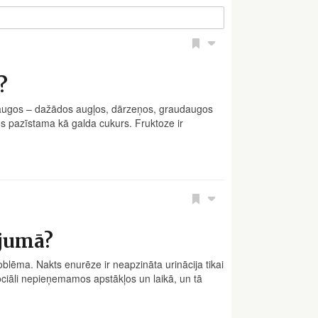
?
 augos – dažādos augļos, dārzeņos, graudaugos
mums pazīstama kā galda cukurs. Fruktoze ir
ījumā?
roblēma. Nakts enurēze ir neapzināta urinācija tikai
ociāli nepieņemamos apstākļos un laikā, un tā