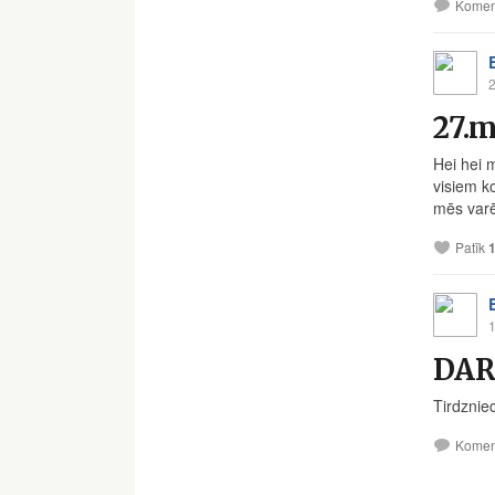
Komen
2
27.
Hei hei 
visiem k
mēs varē
Patīk
1
DAR
Tirdznie
Komen