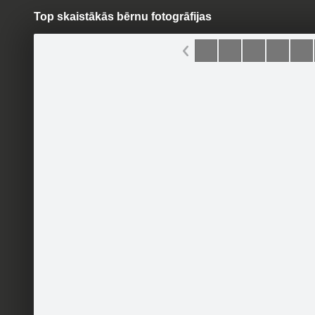
Top skaistākās bērnu fotogrāfijas
Pāriet
uz
saturu
Šodien
Ziņas
Galerijas
S
Bērnulietas.lv
Oficiālā lapa