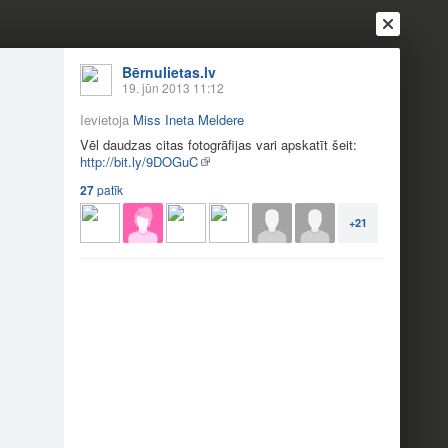
Bērnulietas.lv
19. jūn 2013 11:12
Ievietoja
Miss Ineta Meldere
Vēl daudzas citas fotogrāfijas vari apskatīt šeit:
http://bit.ly/9DOGuC
27
patīk
+21
Ienākt
Reģistrēties
Vai ienāc ar
a
Draugi
Raksti
Vēstules
togrāfijas