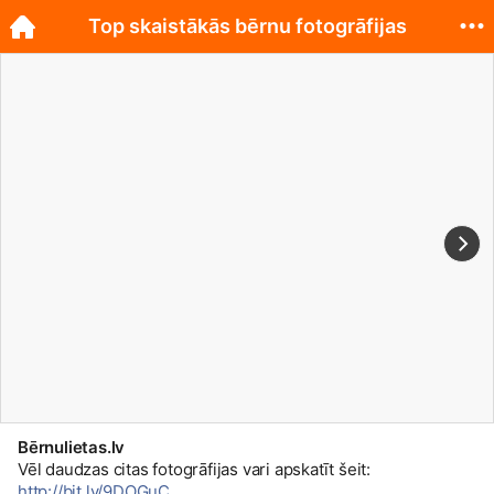
Top skaistākās bērnu fotogrāfijas
Bērnulietas.lv
Vēl daudzas citas fotogrāfijas vari apskatīt šeit:
http://bit.ly/9DOGuC