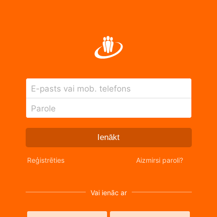
E-pasts vai mob. telefons
Parole
Ienākt
Reģistrēties
Aizmirsi paroli?
Vai ienāc ar