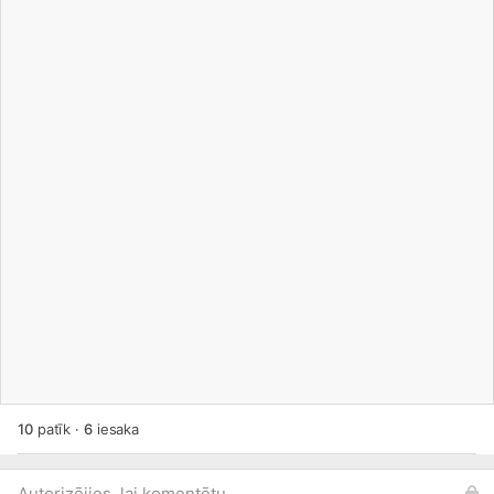
10
patīk
·
6
iesaka
Autorizējies, lai komentētu