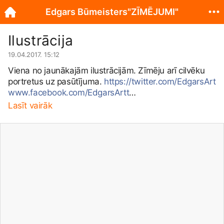
Edgars Būmeisters"ZĪMĒJUMI"
Ilustrācija
19.04.2017. 15:12
Viena no jaunākajām ilustrācijām. Zīmēju arī cilvēku
portretus uz pasūtījuma.
https://twitter.com/EdgarsArt
www.facebook.com/EdgarsArtt
www.instagram.com/edgarsart/
Lasīt vairāk