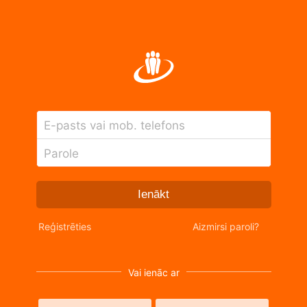
E-pasts vai mob. telefons
Parole
Ienākt
Reģistrēties
Aizmirsi paroli?
Vai ienāc ar