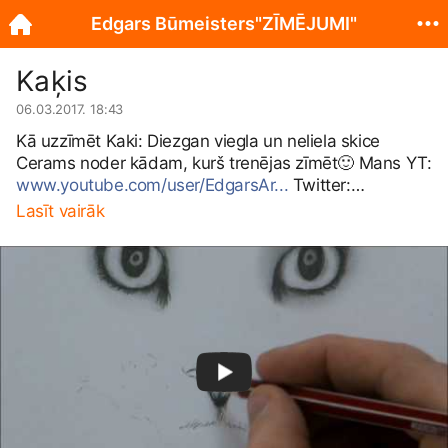
Edgars Būmeisters"ZĪMĒJUMI"
Kaķis
06.03.2017. 18:43
Kā uzzīmēt Kaki: Diezgan viegla un neliela skice
Cerams noder kādam, kurš trenējas zīmēt
🙂
Mans YT:
www.youtube.com/user/EdgarsAr...
Twitter:
https://twitter.com/EdgarsArt
Lasīt vairāk