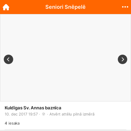
Seniori Snēpelē
Kuldīgas Sv. Annas baznīca
10. dec 2017 19:57 · 
 · 
Atvērt attēlu pilnā izmērā
4
iesaka