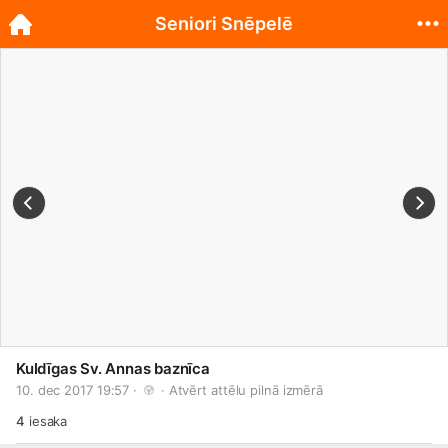
Seniori Snēpelē
Kuldīgas Sv. Annas baznīca
10. dec 2017 19:57 · 
 · 
Atvērt attēlu pilnā izmērā
4
iesaka