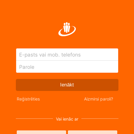
E-pasts vai mob. telefons
Parole
Ienākt
Reģistrēties
Aizmirsi paroli?
Vai ienāc ar