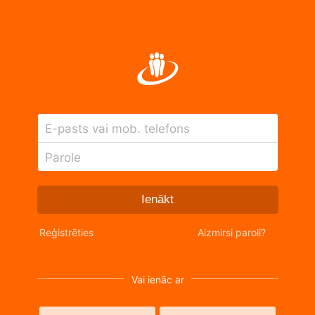
E-pasts vai mob. telefons
Parole
Ienākt
Reģistrēties
Aizmirsi paroli?
Vai ienāc ar