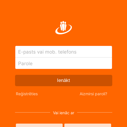
E-pasts vai mob. telefons
Parole
Ienākt
Reģistrēties
Aizmirsi paroli?
Vai ienāc ar