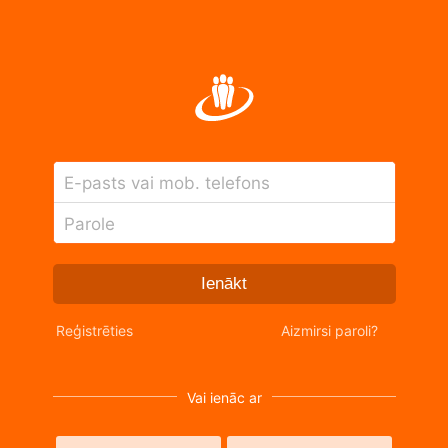
E-pasts vai mob. telefons
Parole
Ienākt
Reģistrēties
Aizmirsi paroli?
Vai ienāc ar