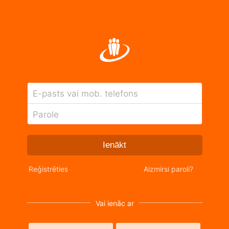
E-pasts vai mob. telefons
Parole
Ienākt
Reģistrēties
Aizmirsi paroli?
Vai ienāc ar