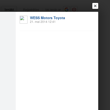
Ienākt
Reģistrēties
Vai ienāc ar
WESS Motors Toyota
a
Draugi
Raksti
Vēstules
21. mai 2014 12:41
rdea Rīgas maratonā
1