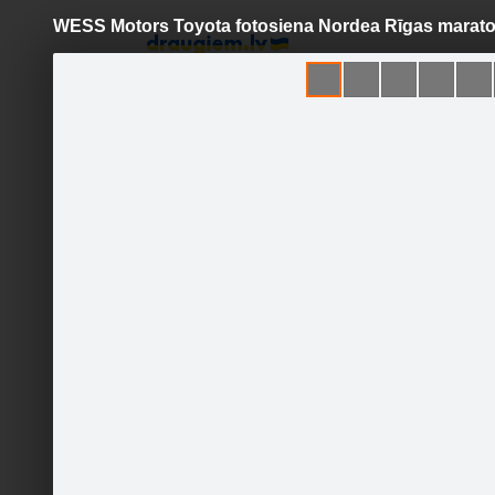
WESS Motors Toyota fotosiena Nordea Rīgas marat
Pāriet
uz
saturu
Šodien
Ziņas
Galerijas
S
WESS Motors Toyota
Oficiālā lapa
Sekot
Sākumlapa
Jaunumi
Galerija
Runā
Sekotāji
Viesu grāmata