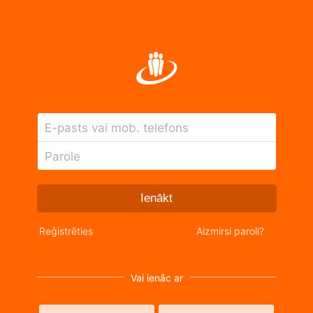
E-pasts vai mob. telefons
Parole
Ienākt
Reģistrēties
Aizmirsi paroli?
Vai ienāc ar