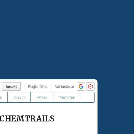
Ienākt
Reģistrēties
Vai ienāc ar
a
Draugi
Raksti
Vēstules
 CHEMTRAILS