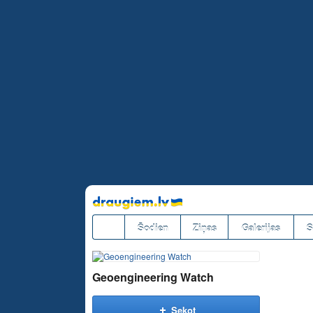
Pāriet
uz
saturu
Šodien
Ziņas
Galerijas
S
Geoengineering Watch
Sekot