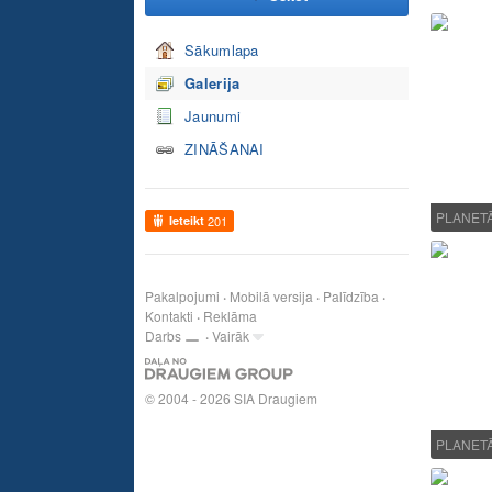
Sākumlapa
Galerija
Jaunumi
ZINĀŠANAI
PLANET
Ieteikt
201
Pakalpojumi
Mobilā versija
Palīdzība
Kontakti
Reklāma
Darbs
Vairāk
© 2004 - 2026 SIA Draugiem
PLANET