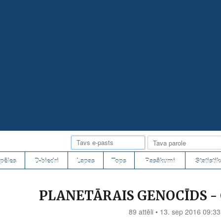
pēles
D-biedri
Lapas
Tops
Pasākumi
Statistik
PLANETĀRAIS GENOCĪDS -
89 attēli • 13. sep 2016 09:33