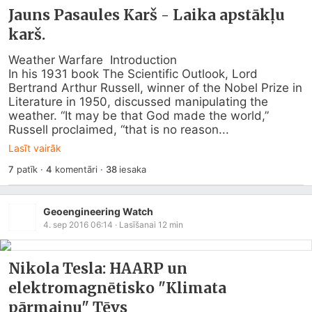
Jauns Pasaules Karš - Laika apstākļu
karš.
Weather Warfare  Introduction

In his 1931 book The Scientific Outlook, Lord 
Bertrand Arthur Russell, winner of the Nobel Prize in 
Literature in 1950, discussed manipulating the 
weather. “It may be that God made the world,” 
Russell proclaimed, “that is no reason...
Lasīt vairāk
7
patīk
·
4
komentāri
·
38
iesaka
Geoengineering Watch
4. sep 2016 06:14
· Lasīšanai
12
min
Nikola Tesla: HAARP un
elektromagnētisko "Klimata
pārmaiņu" Tēvs