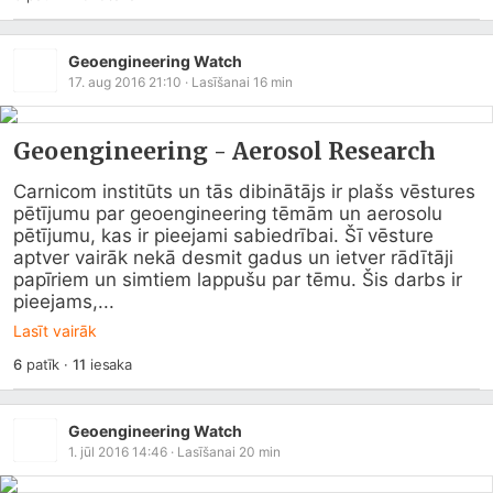
Geoengineering Watch
17. aug 2016 21:10
· Lasīšanai
16
min
Geoengineering - Aerosol Research
Carnicom institūts un tās dibinātājs ir plašs vēstures 
pētījumu par geoengineering tēmām un aerosolu 
pētījumu, kas ir pieejami sabiedrībai. Šī vēsture 
aptver vairāk nekā desmit gadus un ietver rādītāji 
papīriem un simtiem lappušu par tēmu. Šis darbs ir 
pieejams,...
Lasīt vairāk
6
patīk
·
11
iesaka
Geoengineering Watch
1. jūl 2016 14:46
· Lasīšanai
20
min