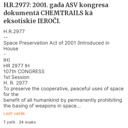
H.R.2977: 2001. gada ASV kongresa
dokumentā CHEMTRAILS kā
eksotiskie IEROČI.
H.R.2977

--

Space Preservation Act of 2001 (Introduced in 
House

-

IH)

HR 2977 IH

107th CONGRESS

1st Session

H. R. 2977

To preserve the cooperative, peaceful uses of space 
for the

benefit of all humankind by permanently prohibiting

the basing of weapons in space...
Lasīt vairāk
7
patīk
·
24
iesaka