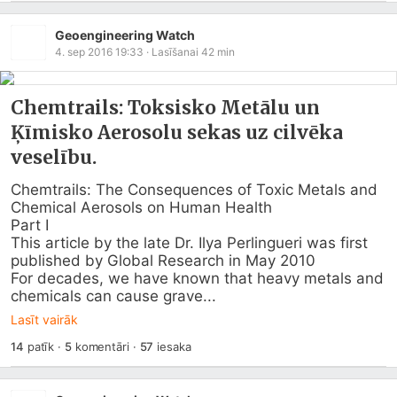
Geoengineering Watch
4. sep 2016 19:33
· Lasīšanai
42
min
Chemtrails: Toksisko Metālu un
Ķīmisko Aerosolu sekas uz cilvēka
veselību.
Chemtrails: The Consequences of Toxic Metals and 
Chemical Aerosols on Human Health

Part I

This article by the late Dr. Ilya Perlingueri was first 
published by Global Research in May 2010

For decades, we have known that heavy metals and 
chemicals can cause grave...
Lasīt vairāk
14
patīk
·
5
komentāri
·
57
iesaka