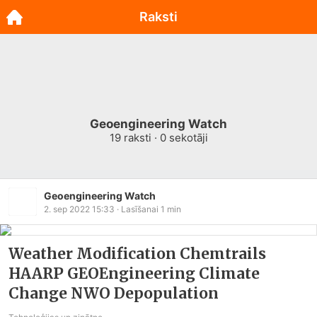
Raksti
Geoengineering Watch
19
raksti ·
0
sekotāji
Geoengineering Watch
2. sep 2022 15:33
· Lasīšanai
1
min
Weather Modification Chemtrails
HAARP GEOEngineering Climate
Change NWO Depopulation