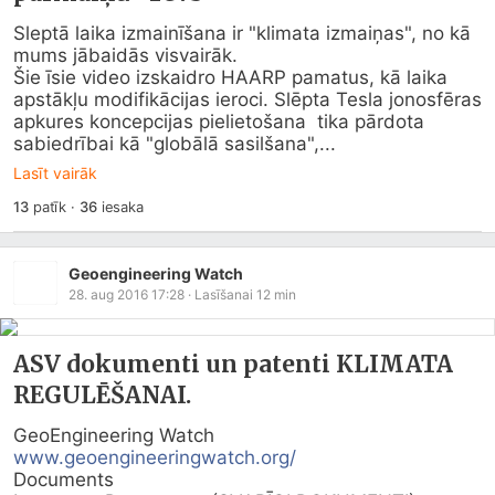
Sleptā laika izmainīšana ir "klimata izmaiņas", no kā 
mums jābaidās visvairāk.

Šie īsie video izskaidro HAARP pamatus, kā laika 
apstākļu modifikācijas ieroci. Slēpta Tesla jonosfēras 
apkures koncepcijas pielietošana  tika pārdota 
sabiedrībai kā "globālā sasilšana",...
Lasīt vairāk
13
patīk
·
36
iesaka
Geoengineering Watch
28. aug 2016 17:28
· Lasīšanai
12
min
ASV dokumenti un patenti KLIMATA
REGULĒŠANAI.
www.geoengineeringwatch.org/
Documents
