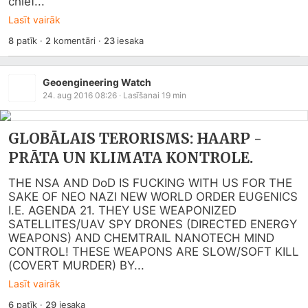
chief...
Lasīt vairāk
8
patīk
·
2
komentāri
·
23
iesaka
Geoengineering Watch
24. aug 2016 08:26
· Lasīšanai
19
min
GLOBĀLAIS TERORISMS: HAARP -
PRĀTA UN KLIMATA KONTROLE.
THE NSA AND DoD IS FUCKING WITH US FOR THE 
SAKE OF NEO NAZI NEW WORLD ORDER EUGENICS 
I.E. AGENDA 21. THEY USE WEAPONIZED 
SATELLITES/UAV SPY DRONES (DIRECTED ENERGY 
WEAPONS) AND CHEMTRAIL NANOTECH MIND 
CONTROL! THESE WEAPONS ARE SLOW/SOFT KILL 
(COVERT MURDER) BY...
Lasīt vairāk
6
patīk
·
29
iesaka