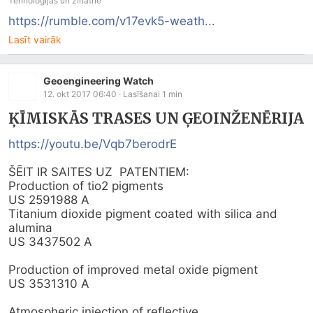
Tehnoloģijas un zinātne
https://rumble.com/v17evk5-weath...
Lasīt vairāk
Geoengineering Watch
12. okt 2017 06:40
· Lasīšanai
1
min
ĶĪMISKĀS TRASES UN ĢEOINŽENĒRIJA
https://youtu.be/Vqb7berodrE
ŠĒIT IR SAITES UZ  PATENTIEM:

Production of tio2 pigments

US 2591988 A

Titanium dioxide pigment coated with silica and 
alumina

US 3437502 A

Production of improved metal oxide pigment

US 3531310 A

Atmospheric injection of reflective...