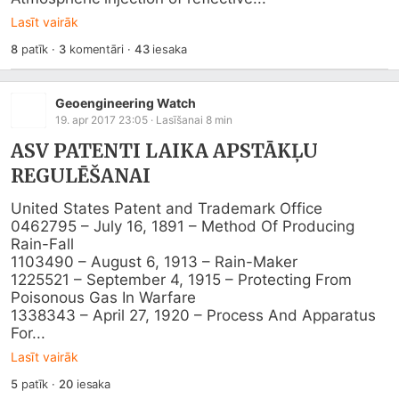
Lasīt vairāk
8
patīk
·
3
komentāri
·
43
iesaka
Geoengineering Watch
19. apr 2017 23:05
· Lasīšanai
8
min
ASV PATENTI LAIKA APSTĀKĻU
REGULĒŠANAI
United States Patent and Trademark Office​

0462795 – July 16, 1891 – Method Of Producing 
Rain-Fall

1103490 – August 6, 1913 – Rain-Maker

1225521 – September 4, 1915 – Protecting From 
Poisonous Gas In Warfare

1338343 – April 27, 1920 – Process And Apparatus 
For...
Lasīt vairāk
5
patīk
·
20
iesaka