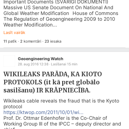
Important Documents (SVARĪGI DOKUMENTI)

Massive US Senate Document On National And 
Global Weather Modification 	House of Commons 
The Regulation of Geoengineering 2009 to 2010 	
Weather Modification...
Lasīt vairāk
11
patīk
·
2
komentāri
·
23
iesaka
Geoengineering Watch
28. aug 2016 12:38
· Lasīšanai
15
min
WIKILEAKS PARĀDA, KA KIOTO
PROTOKOLS (it kā pret globālo
sasilšanu) IR KRĀPNIECĪBA.
Wikileaks cable reveals the fraud that is the Kyoto 
https://ktwop.com/2011/10/01/wi...
Prof. Dr. Ottmar Edenhofer is the Co-Chair of 
Working Group III of the IPCC – deputy director and 