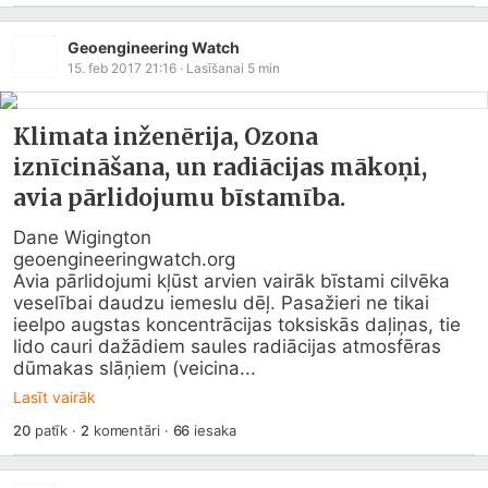
Geoengineering Watch
15. feb 2017 21:16
· Lasīšanai
5
min
Klimata inženērija, Ozona
iznīcināšana, un radiācijas mākoņi,
avia pārlidojumu bīstamība.
geoengineeringwatch.org
Avia pārlidojumi kļūst arvien vairāk bīstami cilvēka 
veselībai daudzu iemeslu dēļ. Pasažieri ne tikai 
ieelpo augstas koncentrācijas toksiskās daļiņas, tie 
lido cauri dažādiem saules radiācijas atmosfēras 
dūmakas slāņiem (veicina...
Lasīt vairāk
20
patīk
·
2
komentāri
·
66
iesaka