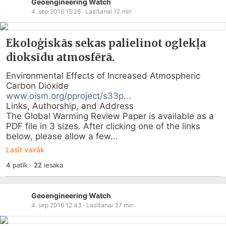
Geoengineering Watch
4. sep 2016 15:26
· Lasīšanai
12
min
Ekoloģiskās sekas palielinot oglekļa
dioksīdu atmosfērā.
Environmental Effects of Increased Atmospheric 
www.oism.org/pproject/s33p...
Links, Authorship, and Address

The Global Warming Review Paper is available as a 
PDF file in 3 sizes. After clicking one of the links 
below, please allow a few...
Lasīt vairāk
4
patīk
·
22
iesaka
Geoengineering Watch
4. sep 2016 12:43
· Lasīšanai
37
min