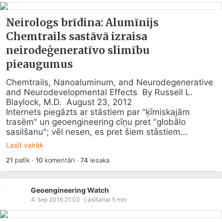
Neirologs brīdina: Alumīnijs
Chemtrails sastāvā izraisa
neirodeģeneratīvo slimību
pieaugumus
Chemtrails, Nanoaluminum, and Neurodegenerative 
and Neurodevelopmental Effects  By Russell L. 
Blaylock, M.D.  August 23, 2012

Internets piegāzts ar stāstiem par "ķīmiskajām 
trasēm" un geoengineering cīņu pret "globālo 
sasilšanu"; vēl nesen, es pret šiem stāstiem...
Lasīt vairāk
21
patīk
·
10
komentāri
·
74
iesaka
Geoengineering Watch
4. sep 2016 21:02
· Lasīšanai
5
min