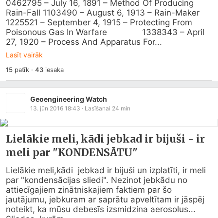
0462795 – July 16, 1891 – Method Of Producing 
Rain-Fall 1103490 – August 6, 1913 – Rain-Maker 
1225521 – September 4, 1915 – Protecting From 
Poisonous Gas In Warfare 	 	1338343 – April 
27, 1920 – Process And Apparatus For...
Lasīt vairāk
15
patīk
·
43
iesaka
Geoengineering Watch
13. jūn 2016 18:43
· Lasīšanai
24
min
Lielākie meli, kādi jebkad ir bijuši - ir
meli par "KONDENSĀTU"
Lielākie meli,kādi  jebkad ir bijuši un izplatīti, ir meli 
par "kondensācijas sliedi". Nezinot jebkādu no 
attiecīgajiem zinātniskajiem faktiem par šo 
jautājumu, jebkuram ar saprātu apveltītam ir jāspēj 
noteikt, ka mūsu debesīs izsmidzina aerosolus...
