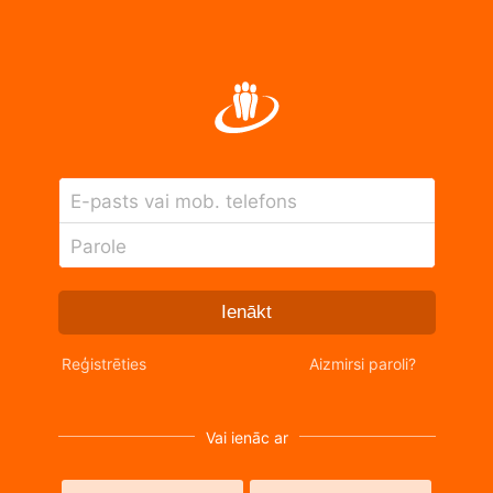
E-pasts vai mob. telefons
Parole
Ienākt
Reģistrēties
Aizmirsi paroli?
Vai ienāc ar