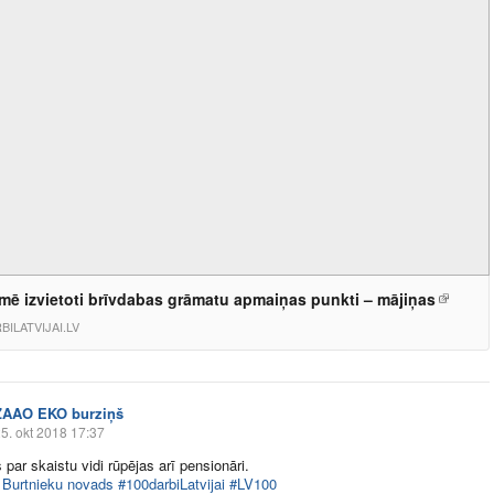
mē izvietoti brīvdabas grāmatu apmaiņas punkti – mājiņas
BILATVIJAI.LV
ZAAO EKO burziņš
5. okt 2018 17:37
par skaistu vidi rūpējas arī pensionāri.
Burtnieku novads
#100darbiLatvijai
#LV100