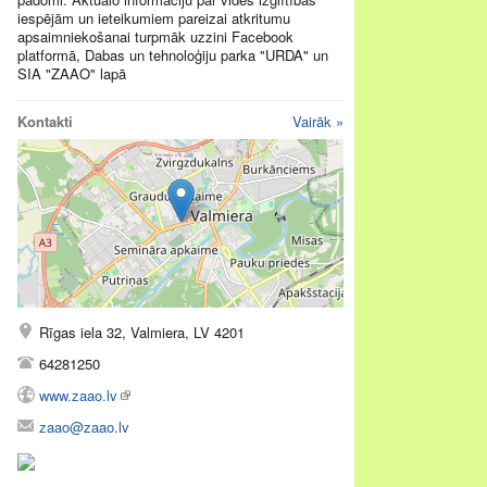
iespējām un ieteikumiem pareizai atkritumu
apsaimniekošanai turpmāk uzzini Facebook
platformā, Dabas un tehnoloģiju parka "URDA" un
SIA "ZAAO" lapā
Kontakti
Vairāk »
Rīgas iela 32, Valmiera, LV 4201
64281250
www.zaao.lv
zaao@zaao.lv