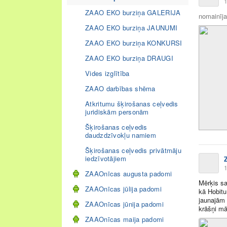
1
ZAAO EKO burziņa GALERIJA
nomainīja 
ZAAO EKO burziņa JAUNUMI
ZAAO EKO burziņa KONKURSI
ZAAO EKO burziņa DRAUGI
Vides izglītība
ZAAO darbības shēma
Atkritumu šķirošanas ceļvedis
juridiskām personām
Šķirošanas ceļvedis
daudzdzīvokļu namiem
Šķirošanas ceļvedis privātmāju
iedzīvotājiem
1
ZAAOnīcas augusta padomi
Mērķis sa
ZAAOnīcas jūlija padomi
kā Hobitu
jaunajām 
ZAAOnīcas jūnija padomi
krāšņi māk
ZAAOnīcas maija padomi