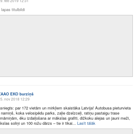
9. feb 2019 12:31
lapas titulbildi
ZAAO EKO burziņš
5. nov 2018 12:29
sniegts: par 172 vietām un mirkļiem skaistāka Latvija! Autobusa pieturvieta
 namiņš, koka velosipēdu parks, zaļie dzelzceļi, ratiņu pastaigu trase
māmiņām, ēku izdaiļošana ar mākslas grafiti, dižkoku alejas un jauni meži,
slas soliņi un 100 rožu dārzs – tie ir tikai​...
Lasīt tālāk