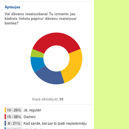
Aptaujas
Vai dāvanu iesaiņošanai Tu izmanto jau
kādreiz lietotu papīru/ dāvanu maisiņus/
bantes?
Kopā atbildējuši:
39
10 - 26%
Jā, regulāri
15 - 38%
Dažreiz
8 - 21%
Kad sanāk, bet par to īpaši nepiedomāju