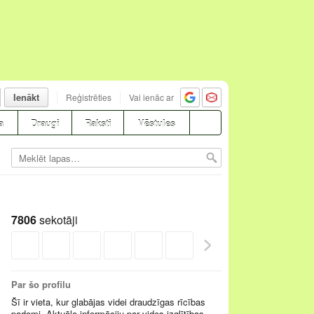
Ienākt
Reģistrēties
Vai ienāc ar
a
Draugi
Raksti
Vēstules
7806
sekotāji
Par šo profilu
Šī ir vieta, kur glabājas videi draudzīgas rīcības
padomi. Aktuālo informāciju par vides izglītības