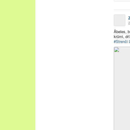
2
Ābeles, b
krūmi, dr
#Strenči