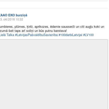
ZAAO EKO burziņš
3. okt 2018 10:32
umbieres, plūmes, ķirši, aprikozes, ēdamie sausserži un citi augļu koki un
īzumā šeit taps arī soliņi un būs putnu barotava!
Lielā Talka
#LatvijasPašvaldībuSavienība
#100darbiLatvijai
#LV100