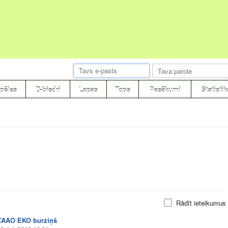
pēles
D-biedri
Lapas
Tops
Pasākumi
Statistik
Rādīt ieteikumus
ZAAO EKO burziņš