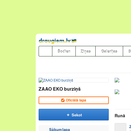
Pāriet
uz
saturu
Šodien
Ziņas
Galerijas
S
ZAAO EKO burziņš
Oficiālā lapa
Sekot
Runā
Sākumlapa