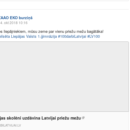
ZAAO EKO burziņš
4. okt 2018 10:16
es liepājniekiem, mūsu zeme par vienu priežu mežu bagātāka!
pilsēta
Liepājas Valsts 1.ģimnāzija
#100darbiLatvijai
#LV100
jas skolēni uzdāvina Latvijai priežu mežu
BILATVIJAI.LV