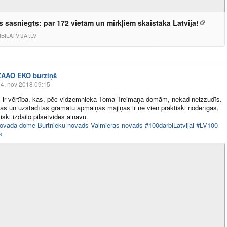
s sasniegts: par 172 vietām un mirkļiem skaistāka Latvija!
BILATVIJAI.LV
ZAAO EKO burziņš
4. nov 2018 09:15
 ir vērtība, kas, pēc vidzemnieka Toma Treimaņa domām, nekad neizzudīs.
tās un uzstādītās grāmatu apmaiņas mājiņas ir ne vien praktiski noderīgas,
eliski izdaiļo pilsētvides ainavu.
ovada dome
Burtnieku novads
Valmieras novads
#100darbiLatvijai
#LV100
k