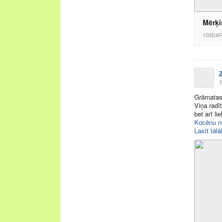
Mērķi
100DAR
1
Grāmatas
Viņa radī
bet arī li
Kocēnu n
Lasīt tālā