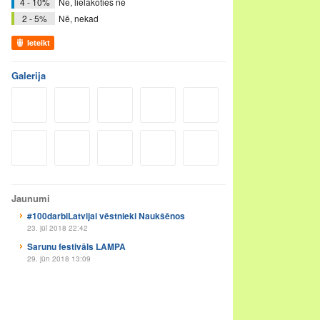
4 - 10%
Nē, lielākoties ne
2 - 5%
Nē, nekad
Ieteikt
Galerija
Jaunumi
#100darbiLatvijai vēstnieki Naukšēnos
23. jūl 2018 22:42
Sarunu festivāls LAMPA
29. jūn 2018 13:09