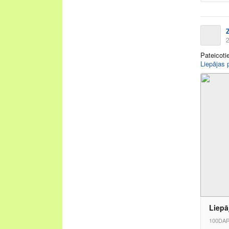
2
Pateicoti
Liepājas 
Liepā
100DAR