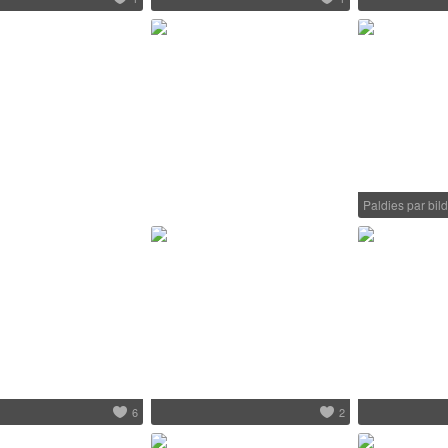
Paldies par bil
6
2