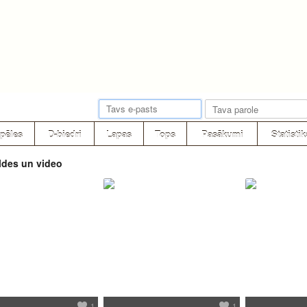
pēles
D-biedri
Lapas
Tops
Pasākumi
Statistik
ldes un video
1
1