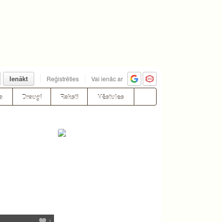
Ienākt
Reģistrēties
Vai ienāc ar
a
Draugi
Raksti
Vēstules
1