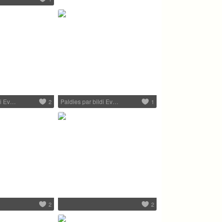
di Ev…
Paldies par bildi Ev…
2
1
2
2