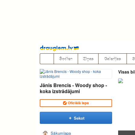
Pāriet
uz
saturu
Šodien
Ziņas
Galerijas
S
Visas bi
Jānis Brencis - Woody shop -
koka izstrādājumi
Oficiālā lapa
Sekot
Sākumlapa