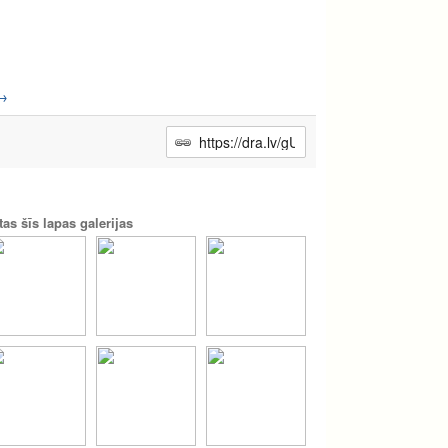
→
tas šīs lapas galerijas