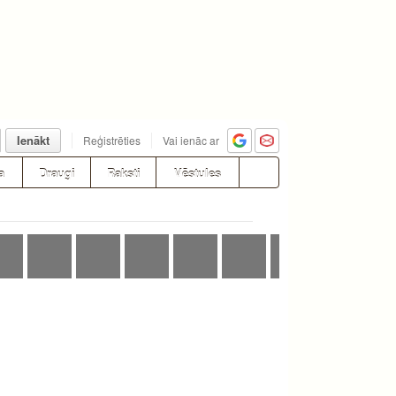
Ienākt
Reģistrēties
Vai ienāc ar
a
Draugi
Raksti
Vēstules