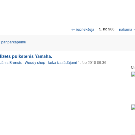
←
5. no 966
iepriekšējā
nākamā
t par pārkāpumu
lizēts pulkstenis Yamaha.
Jānis Brencis - Woody shop - koka izstrādājumi
1. feb 2018 09:36
Ci