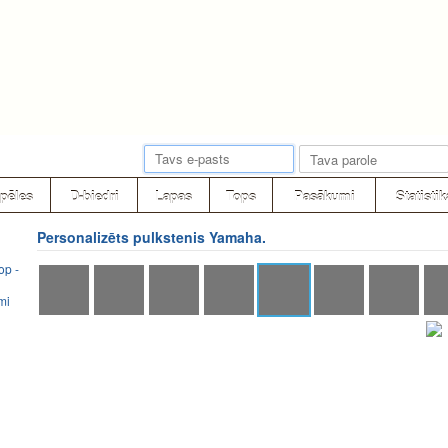
pēles
D-biedri
Lapas
Tops
Pasākumi
Statistik
Personalizēts pulkstenis Yamaha.