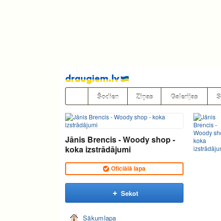
Pāriet
uz
saturu
Šodien
Ziņas
Galerijas
S
Jānis Brencis - Woody shop -
koka izstrādājumi
Oficiālā lapa
Sekot
Sākumlapa