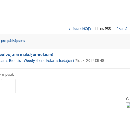
←
11. no 966
iepriekšējā
nākamā
t par pārkāpumu
balvojumi makšķerniekiem!
Jānis Brencis - Woody shop - koka izstrādājumi
25. okt 2017 09:48
em patīk
Ci