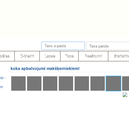
pēles
D-biedri
Lapas
Tops
Pasākumi
Statistik
koka apbalvojumi makšķerniekiem!