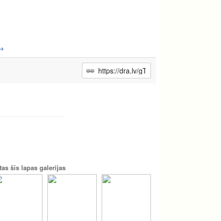
→
tas šīs lapas galerijas