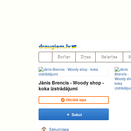
Pāriet
uz
saturu
Šodien
Ziņas
Galerijas
S
Jānis Brencis - Woody shop -
koka izstrādājumi
Oficiālā lapa
Sekot
Sākumlapa