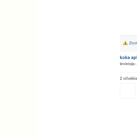
Ziņo
koka ap
Ievietoja:
2 cilvēki