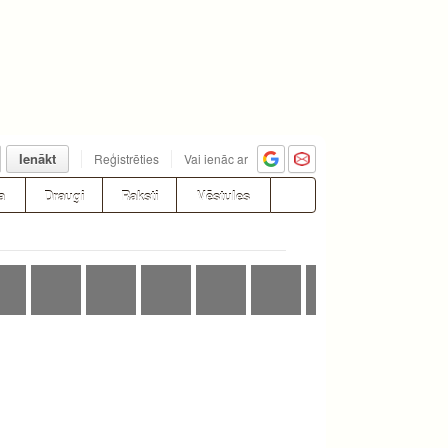
Ienākt
Reģistrēties
Vai ienāc ar
a
Draugi
Raksti
Vēstules