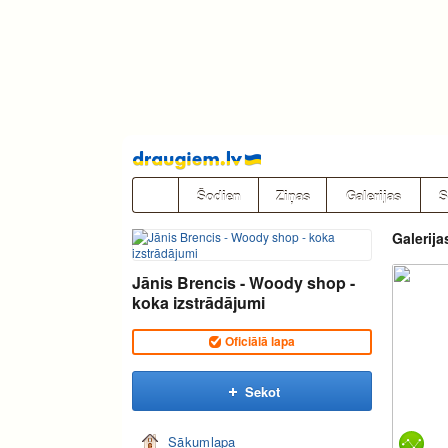
Pāriet
uz
saturu
Šodien
Ziņas
Galerijas
S
Galerija
Jānis Brencis - Woody shop -
koka izstrādājumi
Oficiālā lapa
Sekot
Sākumlapa