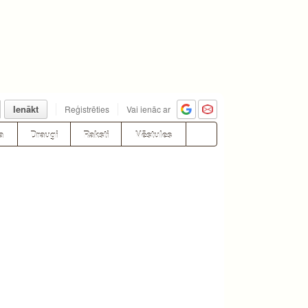
Ienākt
Reģistrēties
Vai ienāc ar
a
Draugi
Raksti
Vēstules