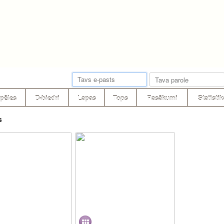
pēles
D-biedri
Lapas
Tops
Pasākumi
Statistik
s