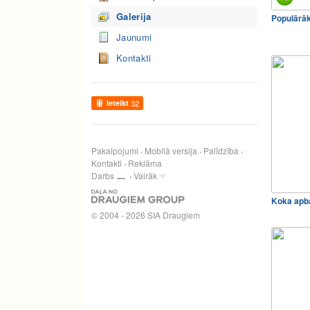
Galerija
Populārā
Jaunumi
Kontakti
Ieteikt
32
Pakalpojumi
Mobilā versija
Palīdzība
Kontakti
Reklāma
Darbs
Vairāk
Koka apba
© 2004 - 2026 SIA Draugiem