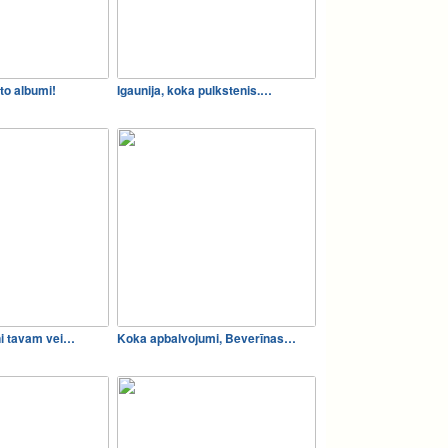
to albumi!
Igaunija, koka pulkstenis.…
ņi tavam vei…
Koka apbalvojumi, Beverīnas…