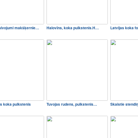
alvojumi makšķernie…
Halovīns, koka pulkstenis.H…
Latvijas koka fo
s koka pulkstenis
Tuvojas rudens, pulkstenis…
Skaistie stendi