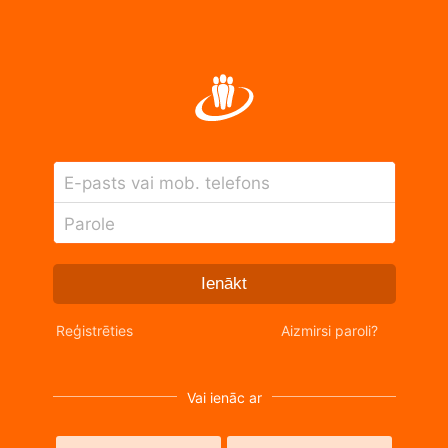
E-pasts vai mob. telefons
Parole
Ienākt
Reģistrēties
Aizmirsi paroli?
Vai ienāc ar