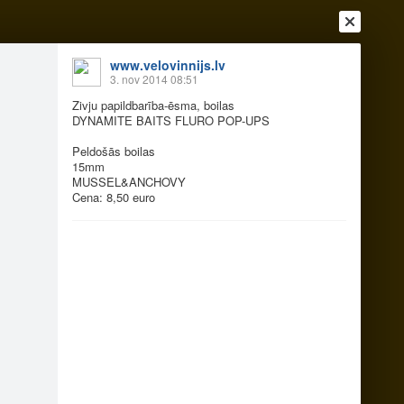
www.velovinnijs.lv
3. nov 2014 08:51
Zivju papildbarība-ēsma, boilas
DYNAMITE BAITS FLURO POP-UPS
Peldošās boilas
15mm
MUSSEL&ANCHOVY
Cena: 8,50 euro
Ienākt
Reģistrēties
Vai ienāc ar
a
Draugi
Raksti
Vēstules
bas