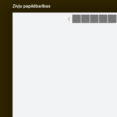
Zivju papildbarības
Pāriet
uz
saturu
Šodien
Ziņas
Galerijas
S
www.velovinnijs.lv
Oficiālā lapa